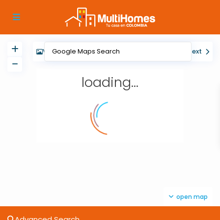
View
My Location
Fullscreen
Prev
Next
loading...
open map
Advanced Search