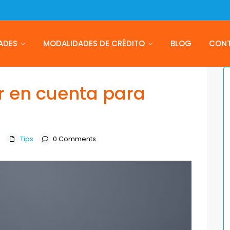
ADES
MODALIDADES DE CRÉDITO
BLOG
CON
er en cuenta para
0
Tips
0 Comments