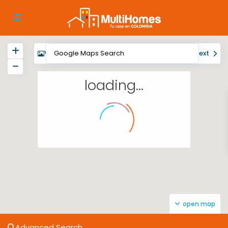
View
My Location
Fullscreen
Prev
Next
loading...
open map
Advanced Search