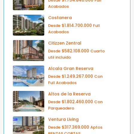
$1.734.840.000
Desde
Full
Acabados
Costanera
$1.814.700.000
Desde
Full
Acabados
Citizzen Zentral
$582.108.000
Desde
Cuarto
util incluido
Alcala Gran Reserva
$1.249.267.000
Desde
Con
Full Acabados
Altos de la Reserva
$1.802.460.000
Desde
Con
Parqueadero
Ventura Living
$317.369.000
Desde
Aptos
RENTAS CORTAS