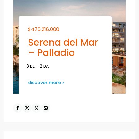
$476.218.000
Serena del Mar
– Palladio
3 BD
·
2 BA
discover more