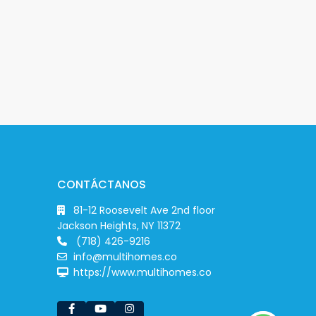
CONTÁCTANOS
81-12 Roosevelt Ave 2nd floor
Jackson Heights, NY 11372
(718) 426-9216
info@multihomes.co
https://www.multihomes.co