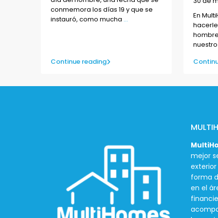
30 de m
conmemora los días 19 y que se
En Mul
instauró, como mucha
...
hacerle
hombres
nuestro
Continue reading
Continu
MULTI
MultiH
mejor se
exterio
forma d
en el ár
financie
acompañ