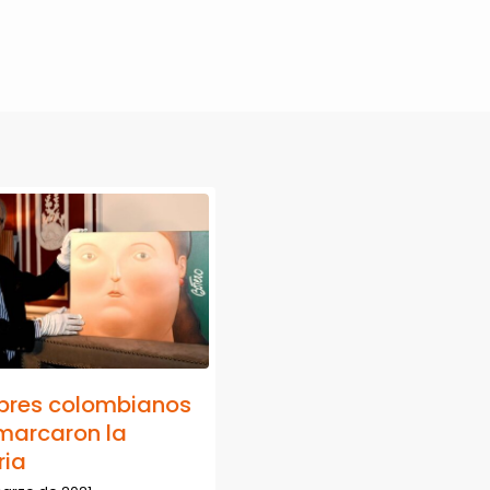
res colombianos
marcaron la
ria