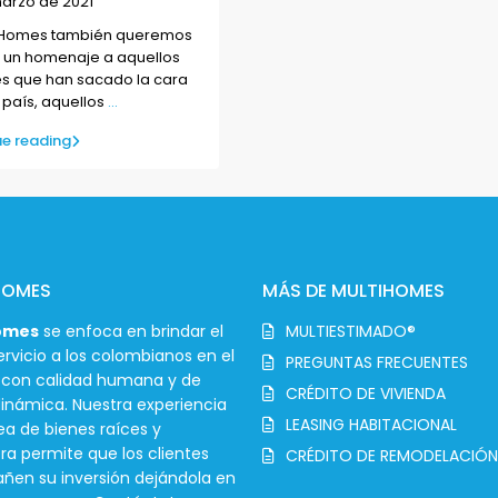
arzo de 2021
tiHomes también queremos
 un homenaje a aquellos
 que han sacado la cara
 país, aquellos
...
e reading
HOMES
MÁS DE MULTIHOMES
omes
se enfoca en brindar el
MULTIESTIMADO®
rvicio a los colombianos en el
PREGUNTAS FRECUENTES
r con calidad humana y de
CRÉDITO DE VIVIENDA
inámica. Nuestra experiencia
LEASING HABITACIONAL
ea de bienes raíces y
ra permite que los clientes
CRÉDITO DE REMODELACIÓN
en su inversión dejándola en