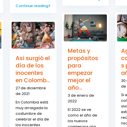
Continue reading
Metas y
A
Así surgió el
propósitos
c
día de los
para
s 
inocentes
empezar
a
en Colomb...
mejor el
30
año...
de 
27 de diciembre
de 2021
Si 
3 de enero de
co
2022
En Colombia está
viv
muy arraigada la
El 2022 se ve
ext
costumbre de
como el año de
re
celebrar el día de
los nuevos
ris
los inocentes
comienzos ara