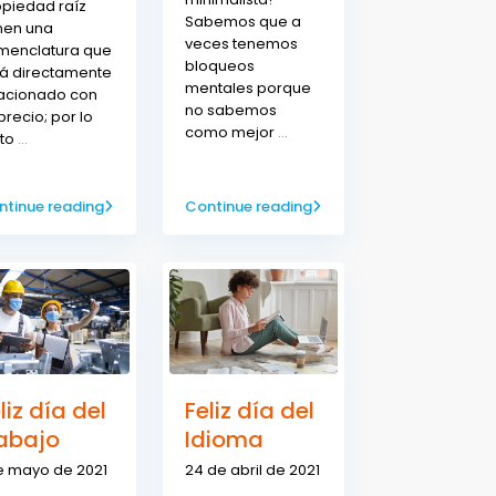
opiedad raíz
Sabemos que a
nen una
veces tenemos
menclatura que
bloqueos
tá directamente
mentales porque
lacionado con
no sabemos
precio; por lo
como mejor
...
nto
...
ntinue reading
Continue reading
liz día del
Feliz día del
rabajo
Idioma
e mayo de 2021
24 de abril de 2021