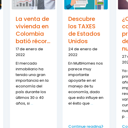
La venta de
Descubre
¿
vivienda en
los TAXES
co
Colombia
de Estados
p
batió récor...
Unidos
d
nu
17 de enero de
24 de enero de
2022
2022
27 
20
El mercado
En MultiHomes nos
inmobiliario ha
parece muy
Ya 
tenido una gran
importante
pr
importancia en la
apoyarte en el
año
economía del
manejo de tu
im
país durante los
economía, dado
re
últimos 30 o 40
que esto influye en
va
años, si
...
el éxito que
...
cu
nu
p
...
Continue reading
Co