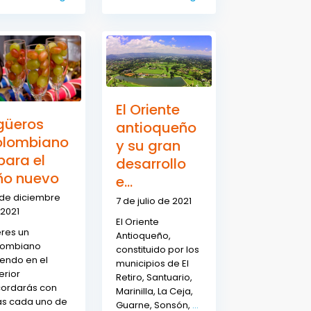
El Oriente
güeros
antioqueño
olombiano
y su gran
para el
desarrollo
ño nuevo
e...
 de diciembre
7 de julio de 2021
2021
El Oriente
eres un
Antioqueño,
lombiano
constituido por los
iendo en el
municipios de El
erior
Retiro, Santuario,
cordarás con
Marinilla, La Ceja,
as cada uno de
Guarne, Sonsón,
...