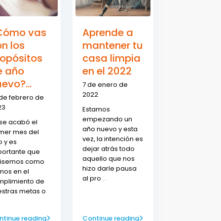
Cómo vas
Aprende a
n los
mantener tu
ropósitos
casa limpia
e año
en el 2022
evo?...
7 de enero de
2022
de febrero de
23
Estamos
empezando un
se acabó el
año nuevo y esta
imer mes del
vez, la intención es
 y es
dejar atrás todo
portante que
aquello que nos
visemos como
hizo darle pausa
mos en el
al pro
...
mplimiento de
estras metas o
ntinue reading
Continue reading