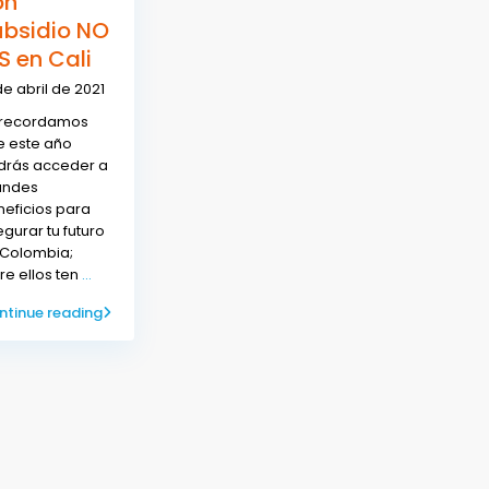
on
ubsidio NO
S en Cali
de abril de 2021
 recordamos
e este año
drás acceder a
andes
eficios para
gurar tu futuro
 Colombia;
re ellos ten
...
ntinue reading