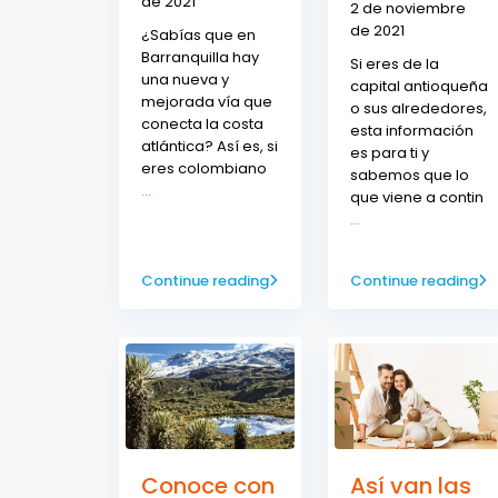
de 2021
2 de noviembre
de 2021
¿Sabías que en
Barranquilla hay
Si eres de la
una nueva y
capital antioqueña
mejorada vía que
o sus alrededores,
conecta la costa
esta información
atlántica? Así es, si
es para ti y
eres colombiano
sabemos que lo
...
que viene a contin
...
Continue reading
Continue reading
Conoce con
Así van las