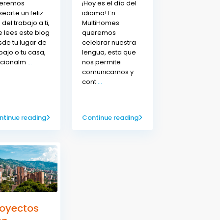
eremos
¡Hoy es el día del
earte un feliz
idioma! En
 del trabajo a ti,
MultiHomes
 lees este blog
queremos
de tu lugar de
celebrar nuestra
bajo o tu casa,
lengua, esta que
icionalm
...
nos permite
comunicarnos y
cont
...
ntinue reading
Continue reading
royectos