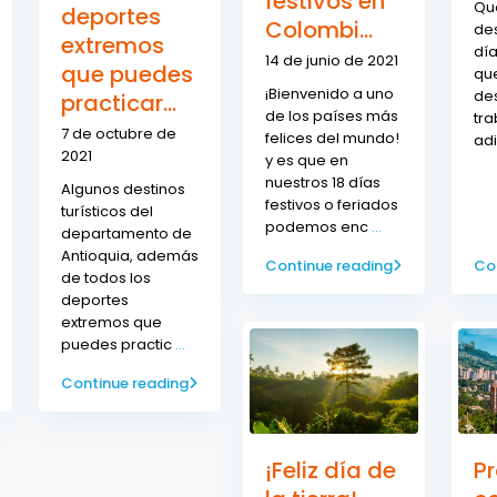
festivos en
Qu
deportes
Colombi...
des
extremos
día
14 de junio de 2021
que puedes
que
¡Bienvenido a uno
des
practicar...
de los países más
tra
7 de octubre de
felices del mundo!
ad
2021
y es que en
nuestros 18 días
Algunos destinos
festivos o feriados
turísticos del
podemos enc
...
departamento de
Antioquia, además
Continue reading
Co
de todos los
deportes
extremos que
puedes practic
...
Continue reading
¡Feliz día de
P