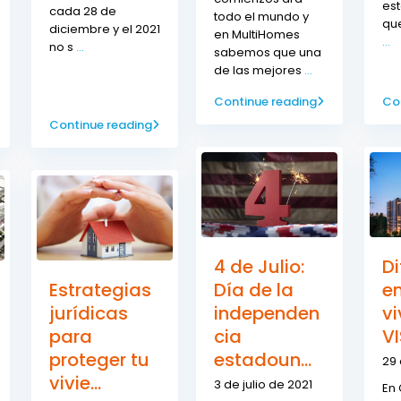
est
cada 28 de
todo el mundo y
que
diciembre y el 2021
en MultiHomes
...
no s
...
sabemos que una
de las mejores
...
Continue reading
Co
Continue reading
4 de Julio:
Di
Estrategias
Día de la
en
jurídicas
independen
v
para
cia
VI
proteger tu
estadoun...
29 
vivie...
3 de julio de 2021
En 