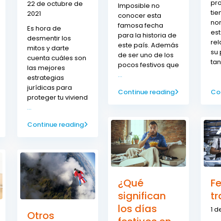
pr
22 de octubre de
Imposible no
tie
2021
conocer esta
no
famosa fecha
Es hora de
es
para la historia de
desmentir los
re
este país. Además
mitos y darte
su 
de ser uno de los
cuenta cuáles son
ta
pocos festivos que
las mejores
...
estrategias
jurídicas para
Continue reading
Co
proteger tu viviend
...
Continue reading
¿Qué
Fe
significan
t
los días
1 d
Otros