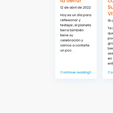
la tierra!
c
S
12 de abril de 2022
VI
Hoy es un día para
reflexionar y
19 
festejar, el planeta
Te
tierra también
qu
tiene su
po
celebración y
gr
vamos a contarte
ben
un poc
...
ase
en
ent
Continue reading
Co